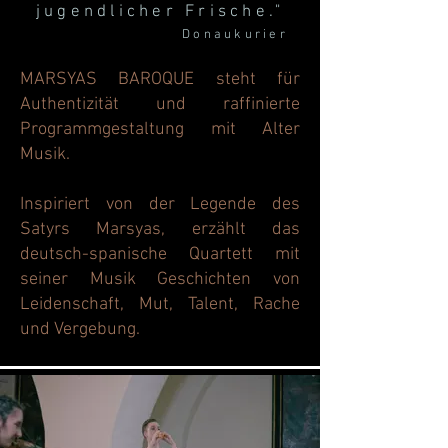
jugendlicher Frische."
Donaukurier
MARSYAS BAROQUE steht für
Authentizität und raffinierte
Programmgestaltung mit Alter
Musik.
Inspiriert von der Legende des
Satyrs Marsyas, erzählt das
deutsch-spanische Quartett mit
seiner Musik Geschichten von
Leidenschaft, Mut, Talent, Rache
und Vergebung.