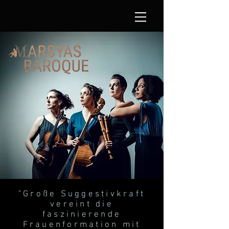
"Große Suggestivkraft
vereint die
faszinierende
Frauenformation mit