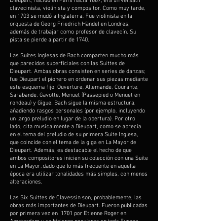
Dieupart, nacido en París hacia 1667, era un versátil
clavecinista, violinista y compositor. Como muy tarde,
en 1703 se mudó a Inglaterra. Fue violinista en la
orquesta de Georg Friedrich Händel en Londres,
además de trabajar como profesor de clavecín. Su
pista se pierde a partir de 1740.
Las Suites Inglesas de Bach comparten mucho más
que parecidos superficiales con las Suittes de
Dieupart. Ambas obras consisten en series de danzas;
fue Dieupart el pionero en ordenar sus piezas mediante
este esquema fijo: Ouverture, Allemande, Courante,
Sarabande, Gavotte, Menuet (Passepied o Menuet en
rondeau) y Gigue. Bach sigue la misma estructura,
añadiendo rasgos personales (por ejemplo, incluyendo
un largo preludio en lugar de la obertura). Por otro
lado, cita musicalmente a Dieupart, como se aprecia
en el tema del preludio de su primera Suite Inglesa,
que coincide con el tema de la giga en La Mayor de
Dieupart. Además, es destacable el hecho de que
ambos compositores inicien su colección con una Suite
en La Mayor, dado que lo más frecuente en aquella
época era utilizar tonalidades más simples, con menos
alteraciones.
Las Six Suittes de Clavessin son, probablemente, las
obras más importantes de Dieupart. Fueron publicadas
por primera vez en 1701 por Etienne Roger en