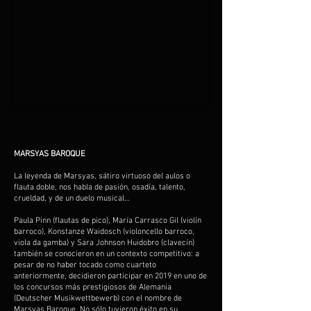
MARSYAS BAROQUE
La leyenda de Marsyas, sátiro virtuoso del aulos o
flauta doble, nos habla de pasión, osadía, talento,
crueldad, y de un duelo musical…
Paula Pinn (flautas de pico), María Carrasco Gil (violín
barroco), Konstanze Waidosch (violoncello barroco,
viola da gamba) y Sara Johnson Huidobro (clavecín)
también se conocieron en un contexto competitivo: a
pesar de no haber tocado como cuarteto
anteriormente, decidieron participar en 2019 en uno de
los concursos más prestigiosos de Alemania
(Deutscher Musikwettbewerb) con el nombre de
Marsyas Baroque. No sólo tuvieron éxito en su