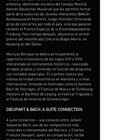
empresa, obteniendo una beca del Consejo Musical
Alemán (Deutscher Musikrat) que les permitió formar
parte de la selección de Jóvenes Intérpretes (BAKJK-
Bundesauswahl Konzerte Junger Künstler) ofreciendo
giras de conciertos por todo el país, sino que ganaron
también el Premio Especial de la Ensembleakademie
Freiburg. Poco tiempo después, obtuvieron el primer
premio del renombrado Concurso Biagio Marini, en
Neuburg an der Donau.
Marsyas Baroque se dedica principalmente al
repertorio virtuosístico de los siglos XVII y XVIII,
interpretado en instrumentos históricos, realizando
arreglos propios y contando, en función del programa,
con invitados especiales. El cuarteto realiza una
intensa actividad concertística en Alemania y a nivel
internacional, brillando en festivales como la Semana
Bach de Thüringen, el Festival de Música de Schleswig-
Holstein, el Bachfest de Leipzig, el Festival Trigonale y
el Festival de Invierno de Schwetzingen.
DIEUPART & BACH. A SUITE CONNECTION
A suite connection – una conexión entre Johann
Sebastian Bach, uno de los compositores más
conocidos e interpretados del Barroco, y Charles
François Dieupart, quien, en comparación, recibe