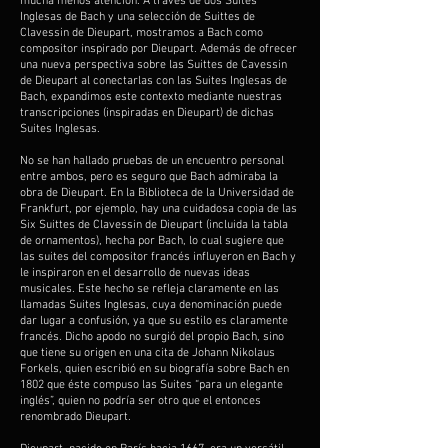
mucha menos atención. A través de dos Suites
Inglesas de Bach y una selección de Suittes de
Clavessin de Dieupart, mostramos a Bach como
compositor inspirado por Dieupart. Además de ofrecer
una nueva perspectiva sobre las Suittes de Cavessin
de Dieupart al conectarlas con las Suites Inglesas de
Bach, expandimos este contexto mediante nuestras
transcripciones (inspiradas en Dieupart) de dichas
Suites Inglesas.
No se han hallado pruebas de un encuentro personal
entre ambos, pero es seguro que Bach admiraba la
obra de Dieupart. En la Biblioteca de la Universidad de
Frankfurt, por ejemplo, hay una cuidadosa copia de las
Six Suittes de Clavessin de Dieupart (incluida la tabla
de ornamentos), hecha por Bach, lo cual sugiere que
las suites del compositor francés influyeron en Bach y
le inspiraron en el desarrollo de nuevas ideas
musicales. Este hecho se refleja claramente en las
llamadas Suites Inglesas, cuya denominación puede
dar lugar a confusión, ya que su estilo es claramente
francés. Dicho apodo no surgió del propio Bach, sino
que tiene su origen en una cita de Johann Nikolaus
Forkels, quien escribió en su biografía sobre Bach en
1802 que éste compuso las Suites “para un elegante
inglés”, quien no podría ser otro que el entonces
renombrado Dieupart.