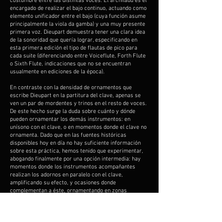
costumbre entre las distintas voces. El archilaúd es el
encargado de realizar el bajo continuo, actuando como
elemento unificador entre el bajo (cuya función asume
principalmente la viola da gamba) y una muy presente
primera voz. Dieupart demuestra tener una clara idea
de la sonoridad que quería lograr, especificando en
esta primera edición el tipo de flautas de pico para
cada suite (diferenciando entre Voiceflute, Forth Flute
o Sixth Flute, indicaciones que no se encuentran
usualmente en ediciones de la época).
En contraste con la densidad de ornamentos que
escribe Dieupart en la partitura del clave, apenas se
ven un par de mordentes y trinos en el resto de voces.
De este hecho surge la duda sobre cuánto y dónde
pueden ornamentar los demás instrumentos: en
unísono con el clave, o en momentos donde el clave no
ornamenta. Dado que en las fuentes históricas
disponibles hoy en día no hay suficiente información
sobre esta práctica, hemos tenido que experimentar,
abogando finalmente por una opción intermedia: hay
momentos donde los instrumentos acompañantes
realizan los adornos en paralelo con el clave,
amplificando su efecto, y ocasiones donde
complementan a éste, ornamentando en zonas
diferentes.
Inspirándonos en Dieupart, hemos arreglado para