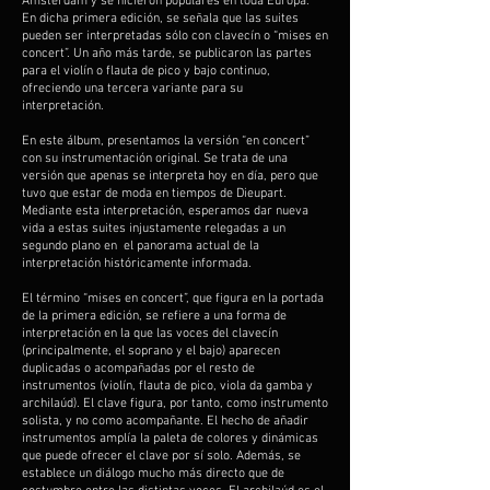
Amsterdam y se hicieron populares en toda Europa.
En dicha primera edición, se señala que las suites
pueden ser interpretadas sólo con clavecín o “mises en
concert”. Un año más tarde, se publicaron las partes
para el violín o flauta de pico y bajo continuo,
ofreciendo una tercera variante para su
interpretación.
En este álbum, presentamos la versión “en concert”
con su instrumentación original. Se trata de una
versión que apenas se interpreta hoy en día, pero que
tuvo que estar de moda en tiempos de Dieupart.
Mediante esta interpretación, esperamos dar nueva
vida a estas suites injustamente relegadas a un
segundo plano en el panorama actual de la
interpretación históricamente informada.
El término “mises en concert”, que figura en la portada
de la primera edición, se refiere a una forma de
interpretación en la que las voces del clavecín
(principalmente, el soprano y el bajo) aparecen
duplicadas o acompañadas por el resto de
instrumentos (violín, flauta de pico, viola da gamba y
archilaúd). El clave figura, por tanto, como instrumento
solista, y no como acompañante. El hecho de añadir
instrumentos amplía la paleta de colores y dinámicas
que puede ofrecer el clave por sí solo. Además, se
establece un diálogo mucho más directo que de